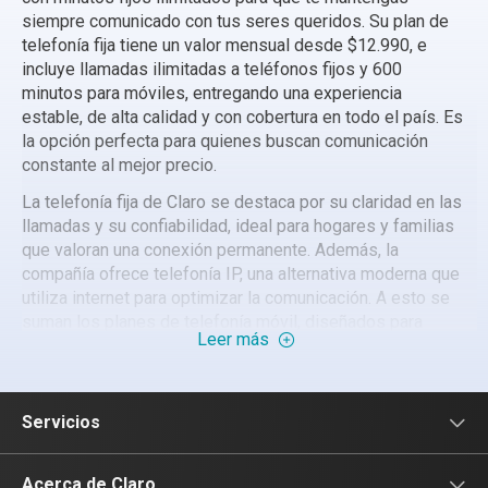
siempre comunicado con tus seres queridos. Su plan de
telefonía fija tiene un valor mensual desde $12.990, e
incluye llamadas ilimitadas a teléfonos fijos y 600
minutos para móviles, entregando una experiencia
estable, de alta calidad y con cobertura en todo el país. Es
la opción perfecta para quienes buscan comunicación
constante al mejor precio.
La telefonía fija de Claro se destaca por su claridad en las
llamadas y su confiabilidad, ideal para hogares y familias
que valoran una conexión permanente. Además, la
compañía ofrece telefonía IP, una alternativa moderna que
utiliza internet para optimizar la comunicación. A esto se
suman los planes de telefonía móvil, diseñados para
Leer más
ofrecer flexibilidad, datos y minutos con promociones
exclusivas y amplia cobertura nacional.
Dentro de sus ofertas de telefonía móvil, Claro presenta
Servicios
opciones adaptadas a distintos perfiles, incluyendo el
plan telefonía adulto mayor, pensado para quienes buscan
un servicio simple y económico. Además, los planes
Servicios Móviles
Acerca de Claro