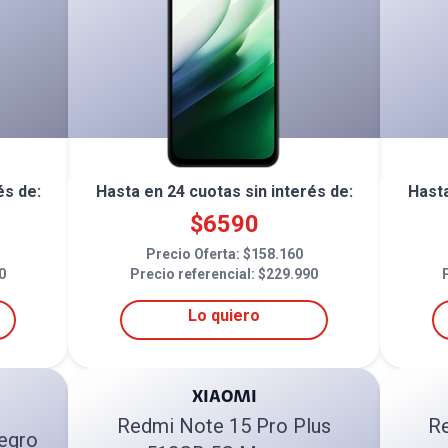
és de:
Hasta en
24
cuotas sin interés de:
Hast
$
6590
Precio Oferta: $
158.160
0
Precio referencial: $
229.990
Lo quiero
XIAOMI
Redmi Note 15 Pro Plus
R
egro