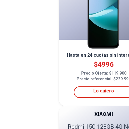
Hasta en
24
cuotas sin inter
$
4996
Precio Oferta: $
119.900
Precio referencial: $
229.99
Lo quiero
XIAOMI
Redmi 15C 128GB 4G N