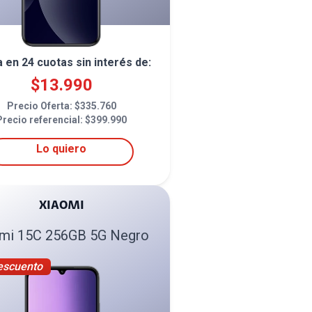
a en
24
cuotas sin interés de:
$
13.990
Precio Oferta: $
335.760
Precio referencial: $
399.990
Lo quiero
XIAOMI
mi 15C 256GB 5G Negro
escuento