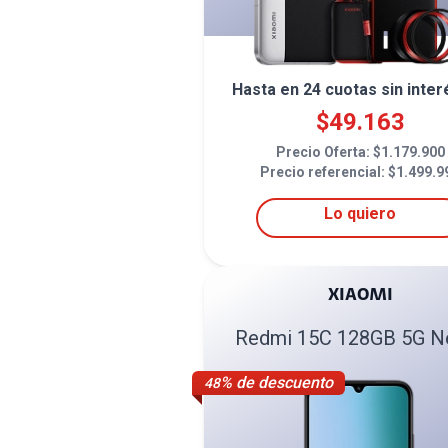
Hasta en
24
cuotas sin inter
$
49.163
Precio Oferta: $
1.179.900
Precio referencial: $
1.499.9
Lo quiero
XIAOMI
Redmi 15C 128GB 5G N
% de descuento
48