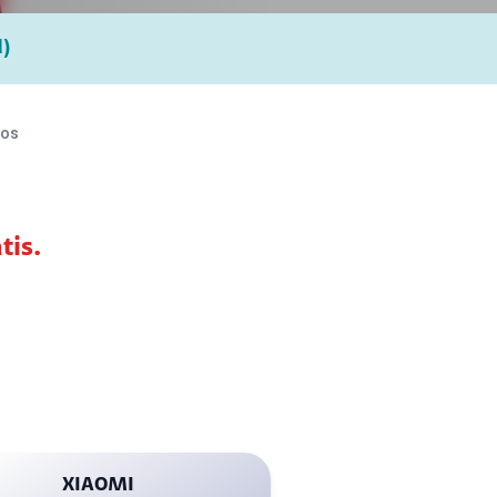
d)
ios
tis.
XIAOMI