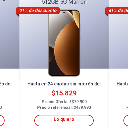
512GB 5G Marron
% de descuento
% de d
21
61
és de:
Hasta en
24
cuotas sin interés de:
Hast
$
15.829
Precio Oferta: $
379.900
0
Precio referencial: $
479.990
Lo quiero