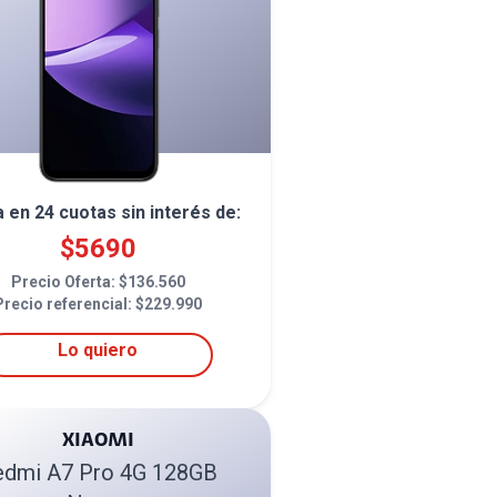
a en
24
cuotas sin interés de:
$
5690
Precio Oferta: $
136.560
Precio referencial: $
229.990
Lo quiero
XIAOMI
edmi A7 Pro 4G 128GB