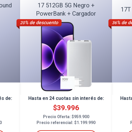
Sound
17 512GB 5G Negro +
17T
PowerBank + Cargador
% de descuento
% de d
20
36
és de:
Hasta en
24
cuotas sin interés de:
Hast
$
39.996
Precio Oferta: $
959.900
0
Precio referencial: $
1.199.990