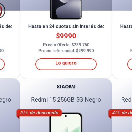
és de:
Hasta en
24
cuotas sin interés de:
Hast
$
9990
Precio Oferta: $
239.760
90
Precio referencial: $
299.990
Lo quiero
XIAOMI
egro
Redmi 15 256GB 5G Negro
Red
% de descuento
% de d
31
41