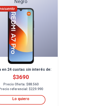
Negro
escuento
a en
24
cuotas sin interés de:
$
3690
Precio Oferta: $
88.560
Precio referencial: $
229.990
Lo quiero