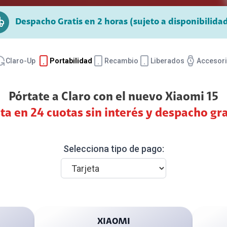
Paga tu compra
ZTE
Motorola
Despacho Gratis en 2 horas (sujeto a disponibilida
Protege Tu Equipo
Entretenimiento
Claro-Up
Portabilidad
Recambio
Liberados
Accesor
Plataformas de streaming
Canales Premium
Pórtate a Claro con el nuevo Xiaomi 15
Claro TV +
ta en 24 cuotas sin interés y despacho gra
Google Play
Servicios Adicionales
Selecciona tipo de pago:
XIAOMI