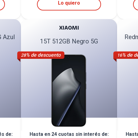
Lo quiero
XIAOMI
 Azul
Redm
15T 512GB Negro 5G
% de descuento
% de d
28
16
és de:
Hasta en
24
cuotas sin interés de:
Hast