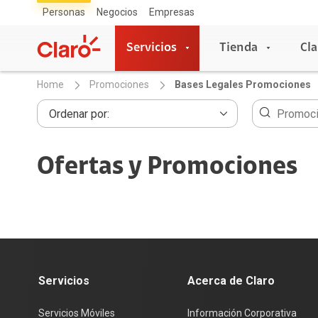
Personas
Negocios
Empresas
Servicios
Tienda
Cla
Home
Promociones
Bases Legales Promociones
Servicios
Tienda
Ofertas y Promociones
Servicios Móviles
Celulares
Planes Individuales
Apple
Líneas Adicionales
Samsung
Planes + Netflix
Xiaomi
Prepago
Honor
Plan Simple
Motorola
Servicios
Acerca de Claro
Prepago a Plan
ZTE
Roaming
Vivo
Servicios Móviles
Información Corporativa