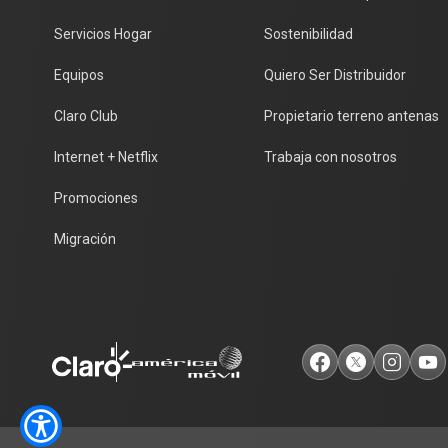
Plan Móvil Adulto mayor
Servicios Móviles
Internet Seguro
Servicios Hogar
Sostenibilidad
Aplicaciones Móviles
Planes Individuales
Equipos
Quiero Ser Distribuidor
Planes Multilínea
Servicios Hogar
Claro Club
Propietario terreno antenas
Prepago a Plan
Conoce tu Factibilidad
Internet + Netflix
Trabaja con nosotros
Servicios Hogar
Internet
Promociones
Internet + Netflix
Internet Hogar
Internet + Disney
Doble Pack
Migración
Internet + Televisión
Triple Pack
Aplicaciones Hogar