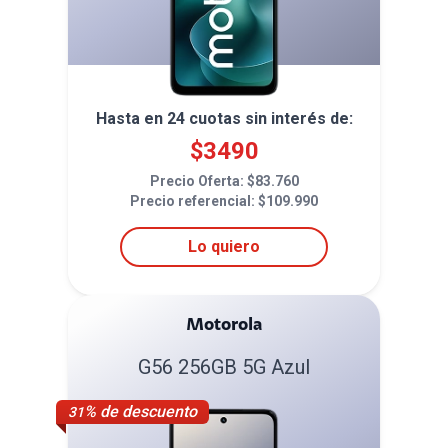
Hasta en
24
cuotas sin interés de:
$
3490
Precio Oferta: $
83.760
Precio referencial: $
109.990
Lo quiero
Motorola
G56 256GB 5G Azul
% de descuento
31