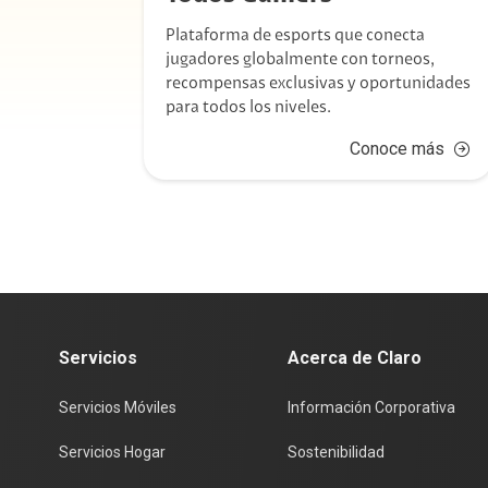
ar, con
Plataforma de esports que conecta
para
jugadores globalmente con torneos,
recompensas exclusivas y oportunidades
para todos los niveles.
 más
Conoce más
Servicios
Acerca de Claro
Servicios Móviles
Información Corporativa
Servicios Hogar
Sostenibilidad