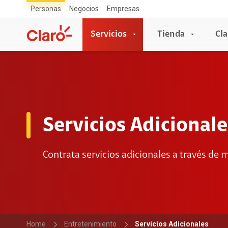
Personas
Negocios
Empresas
Servicios
Tienda
Cla
Servicios
Tienda
Servicios Móviles
Celulares
Servicios Adicionale
Planes Individuales
Apple
Líneas Adicionales
Samsung
Contrata servicios adicionales a través de 
Planes + Netflix
Xiaomi
Prepago
Honor
Plan Simple
Motorola
Prepago a Plan
ZTE
Roaming
Vivo
Home
Entretenimiento
Servicios Adicionales