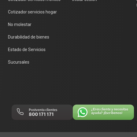
Cotizador servicios hogar
No molestar
Durabilidad de bienes
Estado de Servicios
Sucursales
¿Eres cliente y necesitas
Postventa clientes
ayuda? ¡Escríbenos!
800 171 171