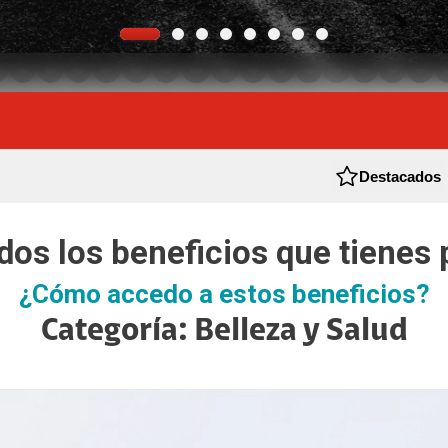
Paga tu compra
ZTE
Motorola
Protege Tu Equipo
Entretenimiento
Plataformas de streaming
Canales Premium
Destacados
Claro TV +
Google Play
os los beneficios que tienes 
Servicios Adicionales
¿Cómo accedo a estos beneficios?
Categoría: Belleza y Salud