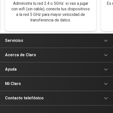
Administra tu red 2.4 o 5GHz: si vas a jugar
Es 
con wifi (sin cable), conecta tus dispositivos
a la red 5 GHz para mayor velocidad de
transferencia de datos.
Servicios
Servicios Móviles
Acerca de Claro
Servicios Hogar
Información Corporativa
Ayuda
Equipos
Sostenibilidad
Cotizador servicios móviles
Mi Claro
Claro Club
Quiero Ser Distribuidor
Cotizador servicios hogar
Iniciar sesión
Contacto telefónico
Internet + Netflix
Propietario terreno antenas
No molestar
Servicios móviles y hogar: 800-171-800