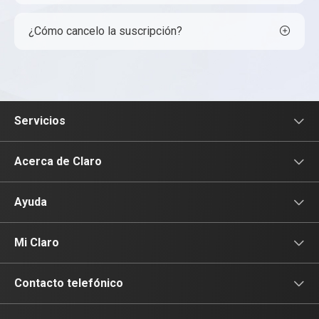
¿Cómo cancelo la suscripción?
Servicios
Servicios Móviles
Acerca de Claro
Servicios Hogar
Información Corporativa
Ayuda
Equipos
Sostenibilidad
Cotizador servicios móviles
Mi Claro
Claro Club
Quiero Ser Distribuidor
Cotizador servicios hogar
Iniciar sesión
Contacto telefónico
Internet + Netflix
Propietario terreno antenas