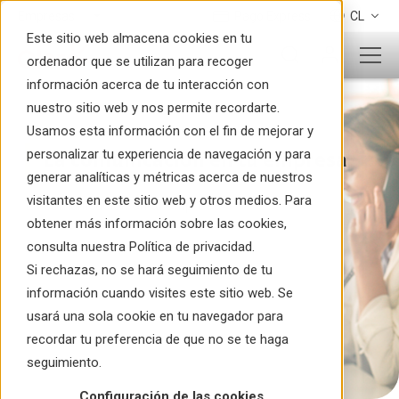
Pago Express
CL
Este sitio web almacena cookies en tu
ordenador que se utilizan para recoger
información acerca de tu interacción con
nuestro sitio web y nos permite recordarte.
Usamos esta información con el fin de mejorar y
personalizar tu experiencia de navegación y para
La comunicación en tu empresa
generar analíticas y métricas acerca de nuestros
visitantes en este sitio web y otros medios. Para
La comunicación en tu empresa
obtener más información sobre las cookies,
consulta nuestra Política de privacidad.
Si rechazas, no se hará seguimiento de tu
información cuando visites este sitio web. Se
usará una sola cookie en tu navegador para
recordar tu preferencia de que no se te haga
seguimiento.
Configuración de las cookies