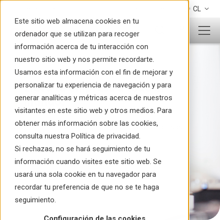
Pago Express
CL
Este sitio web almacena cookies en tu
ordenador que se utilizan para recoger
información acerca de tu interacción con
nuestro sitio web y nos permite recordarte.
Usamos esta información con el fin de mejorar y
personalizar tu experiencia de navegación y para
Lleva tu empresa a todo el
generar analíticas y métricas acerca de nuestros
mundo.
visitantes en este sitio web y otros medios. Para
obtener más información sobre las cookies,
Con la mejor conexión y señal de Claro Empresas
consulta nuestra Política de privacidad.
Si rechazas, no se hará seguimiento de tu
información cuando visites este sitio web. Se
usará una sola cookie en tu navegador para
recordar tu preferencia de que no se te haga
seguimiento.
Configuración de las cookies