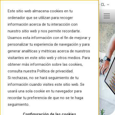
Pago Express
CL
Este sitio web almacena cookies en tu
ordenador que se utilizan para recoger
información acerca de tu interacción con
nuestro sitio web y nos permite recordarte.
Usamos esta información con el fin de mejorar y
personalizar tu experiencia de navegación y para
Identificación y mitigación de
generar analíticas y métricas acerca de nuestros
brechas de seguridad en el
visitantes en este sitio web y otros medios. Para
almacenamiento y protección de
obtener más información sobre las cookies,
tus datos
consulta nuestra Política de privacidad.
Si rechazas, no se hará seguimiento de tu
información cuando visites este sitio web. Se
usará una sola cookie en tu navegador para
recordar tu preferencia de que no se te haga
seguimiento.
Configuración de las cookies