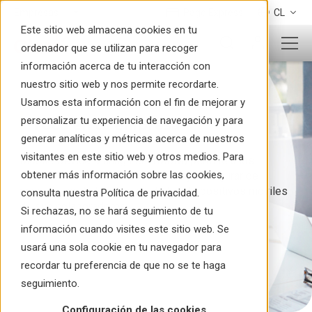
Pago Express
CL
Este sitio web almacena cookies en tu
ordenador que se utilizan para recoger
información acerca de tu interacción con
nuestro sitio web y nos permite recordarte.
Usamos esta información con el fin de mejorar y
personalizar tu experiencia de navegación y para
Foco en tu empresa
generar analíticas y métricas acerca de nuestros
visitantes en este sitio web y otros medios. Para
Mobile Device Managment (MDM) permite a los
obtener más información sobre las cookies,
administradores de TI administrar y configurar de
manera remota los ajustes de los dispositivos móviles
consulta nuestra Política de privacidad.
de sus colaboradores.
Si rechazas, no se hará seguimiento de tu
información cuando visites este sitio web. Se
usará una sola cookie en tu navegador para
recordar tu preferencia de que no se te haga
seguimiento.
Configuración de las cookies