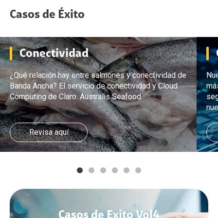
Casos de Éxito
Conectividad
¿Qué relación hay entre salmones y conectividad de
Nue
Banda Ancha? El servicio de conectividad y Cloud
más
Computing de Claro. Australis Seafood.
seg
nue
Revisa aquí
Casos de Exito Vol4