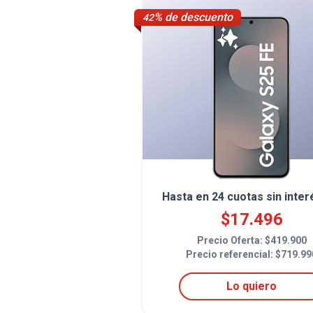
% de descuento
42
Hasta en
24
cuotas sin inter
$
17.496
Precio Oferta: $
419.900
Precio referencial: $
719.99
Lo quiero