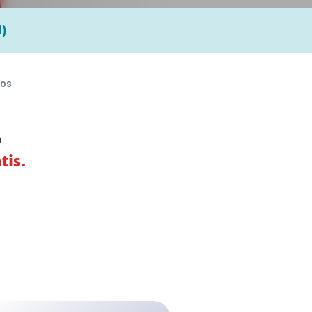
d)
ios
6
tis.