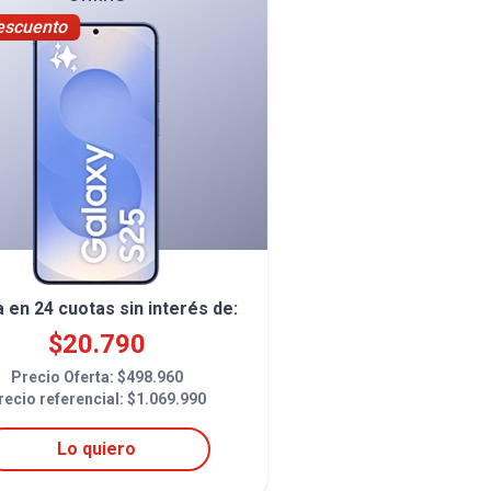
escuento
a en
24
cuotas sin interés de:
$
20.790
Precio Oferta: $
498.960
recio referencial: $
1.069.990
Lo quiero