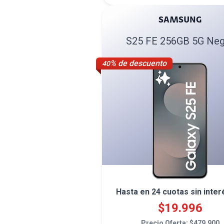
SAMSUNG
S25 FE 256GB 5G Neg
% de descuento
40
Hasta en
24
cuotas sin inter
$
19.996
Precio Oferta: $
479.900