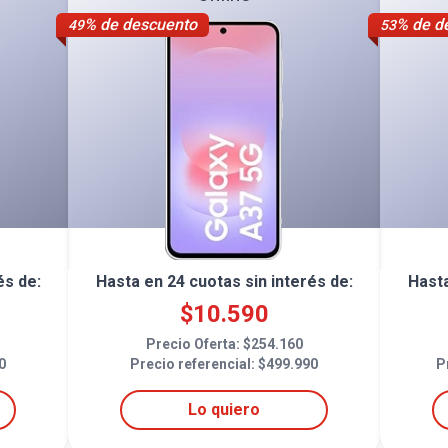
% de descuento
% de d
49
53
és de:
Hasta en
24
cuotas sin interés de:
Hast
$
10.590
Precio Oferta: $
254.160
0
Precio referencial: $
499.990
P
Lo quiero