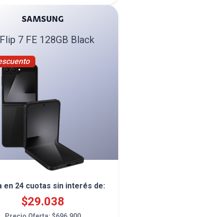
SAMSUNG
Flip 7 FE 128GB Black
escuento
a en
24
cuotas sin interés de:
$
29.038
Precio Oferta: $
696.900