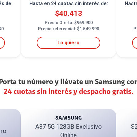
és de:
Hasta en
24
cuotas sin interés de:
Hast
$
40.413
Precio Oferta: $
969.900
90
Precio referencial: $
1.549.990
P
Lo quiero
Porta tu número y llévate un Samsung co
24 cuotas sin interés y despacho gratis.
SAMSUNG
A37 5G 128GB Exclusivo
S2
ro
Online