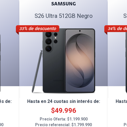
SAMSUNG
S26 Ultra 512GB Negro
S
% de descuento
% de d
33
34
és de:
Hasta en
24
cuotas sin interés de:
Hast
$
49.996
Precio Oferta: $
1.199.900
90
Precio referencial: $
1.799.990
P