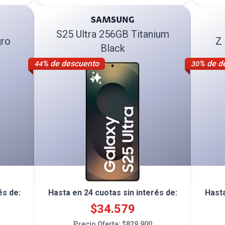
SAMSUNG
S25 Ultra 256GB Titanium
ro
Z 
Black
% de descuento
% de d
44
30
és de:
Hasta en
24
cuotas sin interés de:
Hast
$
34.579
Precio Oferta: $
829.900