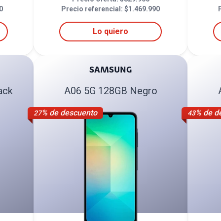
0
Precio referencial: $
1.469.990
Lo quiero
SAMSUNG
ack
A06 5G 128GB Negro
% de descuento
% de d
27
43