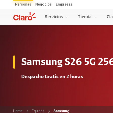
Personas
Negocios
Empresas
Servicios
Tienda
Cla
Servicios
Tienda
Servicios Móviles
Celulares
Samsung S26 5G 25
Planes Individuales
Apple
Líneas Adicionales
Samsung
Despacho Gratis en 2 horas
Planes + Netflix
Xiaomi
Prepago
Honor
Plan Simple
Motorola
Prepago a Plan
ZTE
Roaming
Vivo
Home
Equipos
Samsung