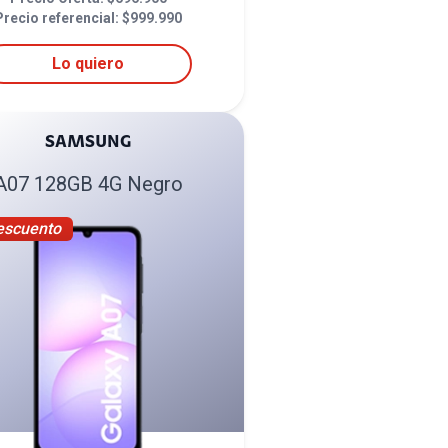
Precio referencial: $
999.990
Lo quiero
SAMSUNG
A07 128GB 4G Negro
escuento