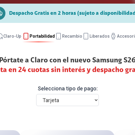
Paga tu compra
ZTE
Motorola
Despacho Gratis en 2 horas (sujeto a disponibilida
Protege Tu Equipo
Entretenimiento
Claro-Up
Portabilidad
Recambio
Liberados
Accesor
Plataformas de streaming
Canales Premium
Pórtate a Claro con el nuevo Samsung S2
Claro TV +
Google Play
ta en 24 cuotas sin interés y despacho gra
Servicios Adicionales
Selecciona tipo de pago: