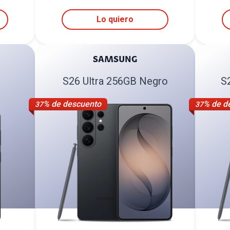
Lo quiero
SAMSUNG
S26 Ultra 256GB Negro
S
% de descuento
% de d
37
37